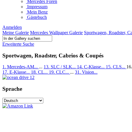
Mercedes Foren
Impressum
Mein Benz
Gästebuch
Anmelden
Meine Galerie
Mercedes Wallpaper Galerie
Sportwagen, Roadster, C
Erweiterte Suche
Sportwagen, Roadster, Cabrios & Coupés
1. Mercedes-AM...
...
13. SLC / SLK...
14. C-Klasse...
15. CLS...
16
17. E-Klasse...
18. CL...
19. CLC...
...
31. Vision...
Sprache