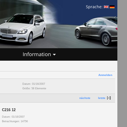
Sprache:
Information
Anmelden
Datum: 01/16/2007
Größe: 58 Elemente
nächste
letzte
C216 12
Datum: 01/16/2007
Betrachtungen: 14756