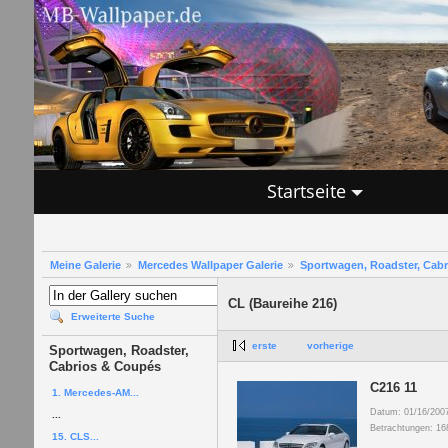
Startseite
Meine Galerie
Mercedes Wallpaper Galerie
Sportwagen, Roadster, Cab
CL (Baureihe 216)
Erweiterte Suche
erste
vorherige
Sportwagen, Roadster,
Cabrios & Coupés
C216 11
1. Mercedes-AM...
Datum: 01/16/200
...
Betrachtungen: 16
15. CLS...