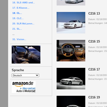
16. SLS AMG und...
17. E-Klasse...
18. CL...
C216 13
19. CLC...
Datum: 01/16/200
Betrachtungen: 14
20. SLR McLaren...
21. SL...
...
31. Vision...
C216 15
Datum: 01/16/200
Betrachtungen: 15
C216 17
Sprache
Datum: 01/16/200
Betrachtungen: 15
C216 19
Datum: 01/16/200
Betrachtungen: 14