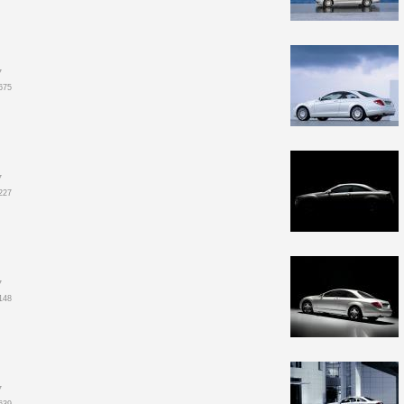
7
675
7
227
7
148
7
639