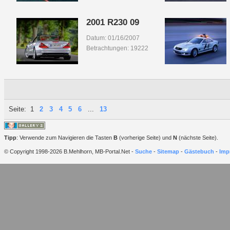
2001 R230 09
Datum: 01/16/2007
Betrachtungen: 19222
Seite:
1
2
3
4
5
6
...
13
Tipp
: Verwende zum Navigieren die Tasten
B
(vorherige Seite) und
N
(nächste Seite).
© Copyright 1998-2026 B.Mehlhorn, MB-Portal.Net -
Suche
-
Sitemap
-
Gästebuch
-
Imp