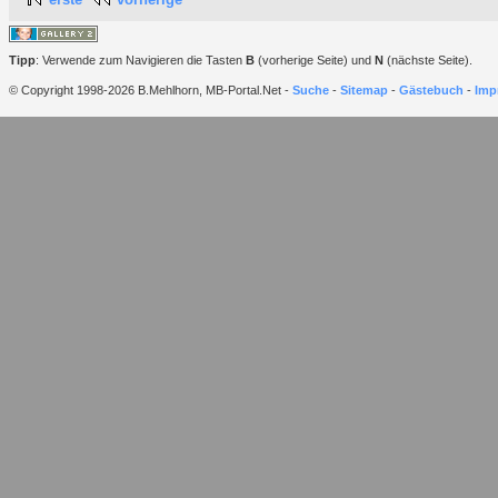
Tipp
: Verwende zum Navigieren die Tasten
B
(vorherige Seite) und
N
(nächste Seite).
© Copyright 1998-2026 B.Mehlhorn, MB-Portal.Net -
Suche
-
Sitemap
-
Gästebuch
-
Imp