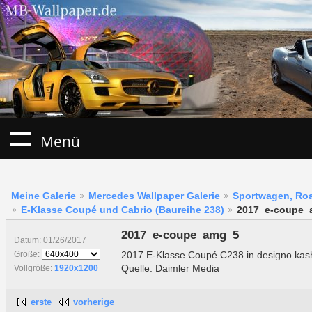
Menü
Meine Galerie
Mercedes Wallpaper Galerie
Sportwagen, Roa
E-Klasse Coupé und Cabrio (Baureihe 238)
2017_e-coupe_
2017_e-coupe_amg_5
Datum: 01/26/2017
2017 E-Klasse Coupé C238 in designo ka
Größe:
Quelle: Daimler Media
Vollgröße:
1920x1200
erste
vorherige