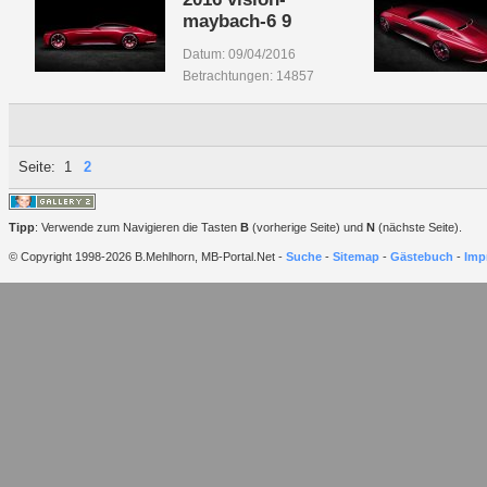
maybach-6 9
Datum: 09/04/2016
Betrachtungen: 14857
Seite:
1
2
Tipp
: Verwende zum Navigieren die Tasten
B
(vorherige Seite) und
N
(nächste Seite).
© Copyright 1998-2026 B.Mehlhorn, MB-Portal.Net -
Suche
-
Sitemap
-
Gästebuch
-
Imp