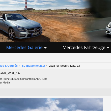
Mercedes Galerie
Mercedes Fahrzeuge
rios & Coupés
SL (Baureihe 231)
2016_sl-facelift_r231_14
celift_r231_14
s-Benz SL 500 in brillantblau AMG Line
er Media