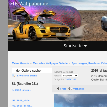
Startseite
Meine Galerie
Mercedes Wallpaper Galerie
Sportwagen, Roadster, Cab
2016_sl-fa
Datum: 11/30/2015
Erweiterte Suche
2016 Mercede
Größe:
Quelle: Daiml
Vollgröße:
1920x1200
SL (Baureihe 231)
erste
vorherige
1. 2012_sl-cla...
...
52. 2016_sl-fac...
53. 2016_sl-fac...