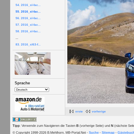
54. 2016_sl-fac...
55. 2016_sl-fac...
56. 2016_sl-fac...
57. 2016_sl-fac...
58. 2016_sl-fac...
...
83. 2016_sl63-f...
Sprache
erste
vorherige
Tipp
: Verwende zum Navigieren die Tasten
B
(vorherige Seite) und
N
(nächste Seit
© Copyright 1998-2026 B.Mehlhorn, MB-Portal.Net -
Suche
-
Sitemap
-
Gästebuc