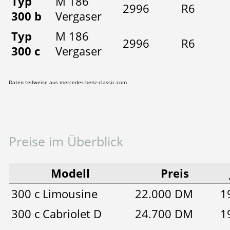
Typ
M 186
2996
R6
300 b
Vergaser
Typ
M 186
2996
R6
300 c
Vergaser
Daten teilweise aus mercedes-benz-classic.com
Preise im Überblick
Modell
Preis
300 c Limousine
22.000 DM
1
300 c Cabriolet D
24.700 DM
1