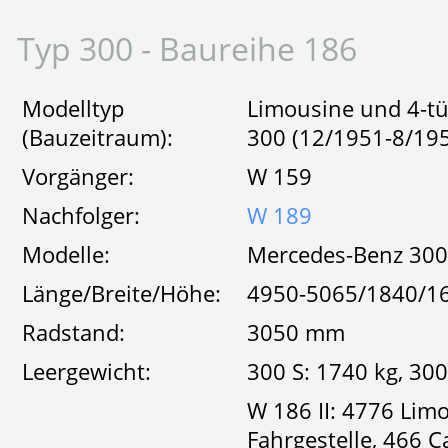
Typ 300 - Baureihe 186
Modelltyp
Limousine und 4-tür
(Bauzeitraum):
300 (12/1951-8/19
Vorgänger:
W 159
Nachfolger:
W 189
Modelle:
Mercedes-Benz 300,
Länge/Breite/Höhe:
4950-5065/1840/1
Radstand:
3050 mm
Leergewicht:
300 S: 1740 kg, 300
W 186 II: 4776 Lim
Fahrgestelle, 466 C