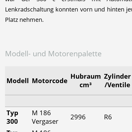
Lenkradschaltung konnten vorn und hinten jew
Platz nehmen.
Modell- und Motorenpalette
Hubraum
Zylinder
Modell
Motorcode
cm³
/Ventile
Typ
M 186
2996
R6
300
Vergaser