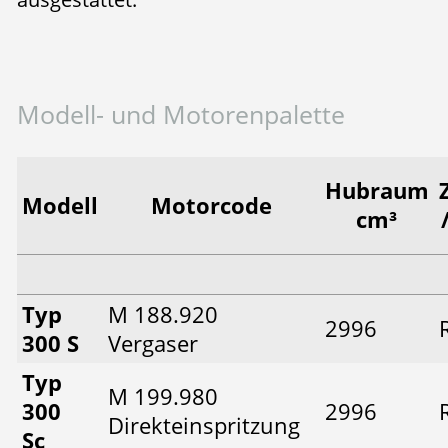
Modell- und Motorenpalette
Hubraum
Modell
Motorcode
cm³
Typ
M 188.920
2996
300 S
Vergaser
Typ
M 199.980
300
2996
Direkteinspritzung
Sc