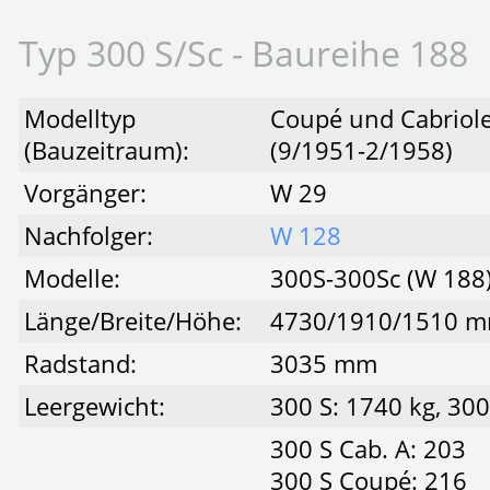
Typ 300 S/Sc - Baureihe 188
Modelltyp
Coupé und Cabriolet
(Bauzeitraum):
(9/1951-2/1958)
Vorgänger:
W 29
Nachfolger:
W 128
Modelle:
300S-300Sc (W 188
Länge/Breite/Höhe:
4730/1910/1510 
Radstand:
3035 mm
Leergewicht:
300 S: 1740 kg, 300
300 S Cab. A: 203
300 S Coupé: 216