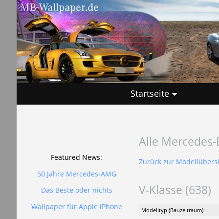
Startseite
Alle Mercedes-
Featured News:
Zurück zur Modellübers
50 Jahre Mercedes-AMG
V-Klasse (638)
Das Beste oder nichts
Wallpaper für Apple iPhone
Modelltyp (Bauzeitraum):