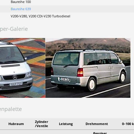
Baureihe 100
Baureihe 639
V200-V280, V200 CDI-V230 Turbodiesel
per-Galerie
npalette
Zylinder
Hubraum
Leistung
Drehmoment
0–100 
/Ventile
Benziner