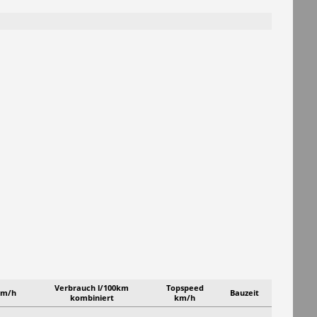
Verbrauch l/100km
Topspeed
km/h
Bauzeit
kombiniert
km/h