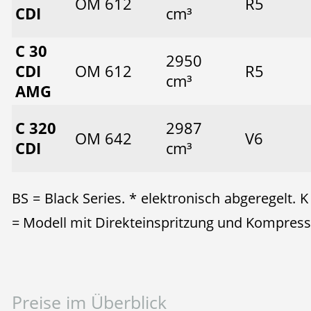
OM 612
R5
CDI
cm³
C 30
2950
CDI
OM 612
R5
cm³
AMG
C 320
2987
OM 642
V6
CDI
cm³
BS = Black Series. * elektronisch abgeregelt.
= Modell mit Direkteinspritzung und Kompres
Preise im Überblick