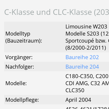
C-Klasse und CLC-Klasse (203
Limousine W203 (
Modelltyp
Modelle S203 (12
(Bauzeitraum):
Sportcoupé bzw. 
(8/2000-2/2011)
Vorgänger:
Baureihe 202
Nachfolger:
Baureihe 204
C180-C350, C200
Modelle:
CDI AMG, C32 A
CLC350
Modellpflege:
April 2004