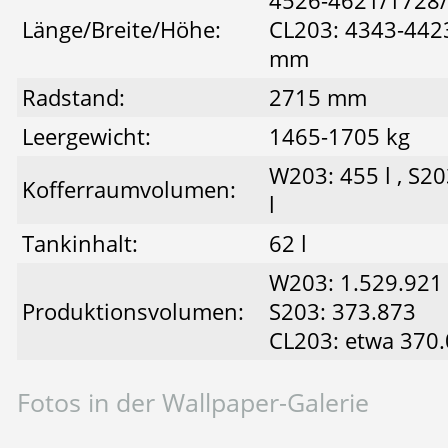
4526-4621/1728
Länge/Breite/Höhe:
CL203: 4343-442
mm
Radstand:
2715 mm
Leergewicht:
1465-1705 kg
W203: 455 l , S20
Kofferraumvolumen:
l
Tankinhalt:
62 l
W203: 1.529.921
Produktionsvolumen:
S203: 373.873
CL203: etwa 370
Fotos in der Wallpaper-Galerie