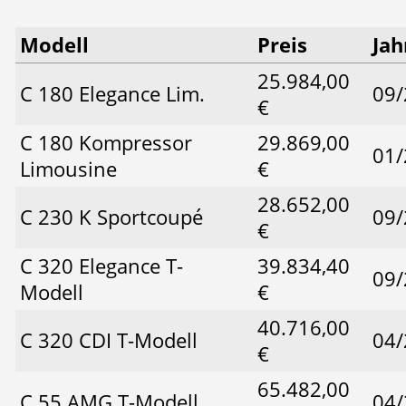
Modell
Preis
Jah
25.984,00
C 180 Elegance Lim.
09/
€
C 180 Kompressor
29.869,00
01/
Limousine
€
28.652,00
C 230 K Sportcoupé
09/
€
C 320 Elegance T-
39.834,40
09/
Modell
€
40.716,00
C 320 CDI T-Modell
04/
€
65.482,00
C 55 AMG T-Modell
04/