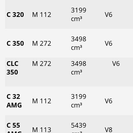
3199
C 320
M 112
V6
cm³
3498
C 350
M 272
V6
cm³
CLC
M 272
3498
V6
350
cm³
C 32
3199
M 112
V6
AMG
cm³
C 55
5439
M 113
V8