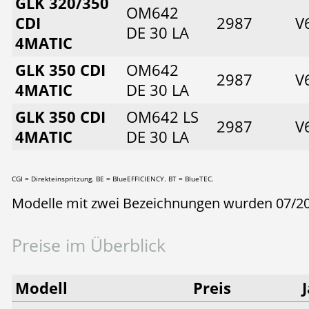
GLK 320/350
OM642
CDI
2987
V
DE 30 LA
4MATIC
GLK 350 CDI
OM642
2987
V
4MATIC
DE 30 LA
GLK 350 CDI
OM642 LS
2987
V
4MATIC
DE 30 LA
CGI = Direkteinspritzung. BE = BlueEFFICIENCY. BT = BlueTEC.
Modelle mit zwei Bezeichnungen wurden 07/2
Preise im Überblick
Modell
Preis