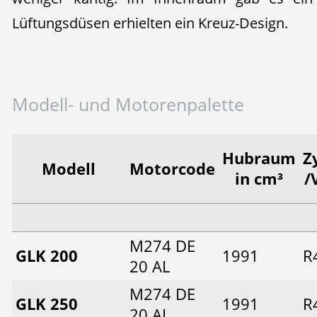
Lüftungsdüsen erhielten ein Kreuz-Design.
Modell- und Motorenpalette
Hubraum
Z
Modell
Motorcode
in cm³
/
M274 DE
GLK 200
1991
R
20 AL
M274 DE
GLK 250
1991
R
20 AL