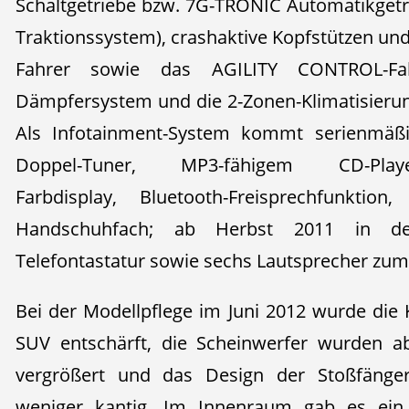
Schaltgetriebe bzw. 7G-TRONIC Automatikgetri
Traktionssystem), crashaktive Kopfstützen und
Fahrer sowie das AGILITY CONTROL-Fa
Dämpfersystem und die 2-Zonen-Klimatisier
Als Infotainment-System kommt serienmäß
Doppel-Tuner, MP3-fähigem CD-Pla
Farbdisplay, Bluetooth-Freisprechfunktio
Handschuhfach; ab Herbst 2011 in der 
Telefontastatur sowie sechs Lautsprecher zum 
Bei der Modellpflege im Juni 2012 wurde die
SUV entschärft, die Scheinwerfer wurden ab
vergrößert und das Design der Stoßfänge
weniger kantig. Im Innenraum gab es ein