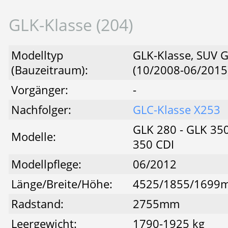
GLK-Klasse (204)
Modelltyp
GLK-Klasse, SUV 
(Bauzeitraum):
(10/2008-06/2015
Vorgänger:
-
Nachfolger:
GLC-Klasse X253
GLK 280 - GLK 350
Modelle:
350 CDI
Modellpflege:
06/2012
Länge/Breite/Höhe:
4525/1855/1699
Radstand:
2755mm
Leergewicht:
1790-1925 kg