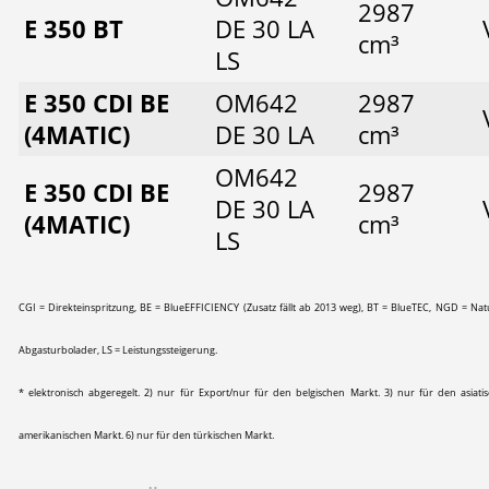
2987
E 350 BT
DE 30 LA
cm³
LS
E 350 CDI BE
OM642
2987
(4MATIC)
DE 30 LA
cm³
OM642
E 350 CDI BE
2987
DE 30 LA
(4MATIC)
cm³
LS
CGI = Direkteinspritzung, BE = BlueEFFICIENCY (Zusatz fällt ab 2013 weg), BT = BlueTEC, NGD = Natu
Abgasturbolader, LS = Leistungssteigerung.
* elektronisch abgeregelt. 2) nur für Export/nur für den belgischen Markt. 3) nur für den asiati
amerikanischen Markt.
6) nur für den türkischen Markt.