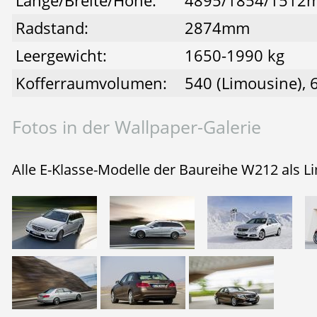
Länge/Breite/Höhe:
4895/1854/1512
Radstand:
2874mm
Leergewicht:
1650-1990 kg
Kofferraumvolumen:
540 (Limousine), 
Fotos in der Wallpaper-Galerie
Alle E-Klasse-Modelle der Baureihe W212 als L