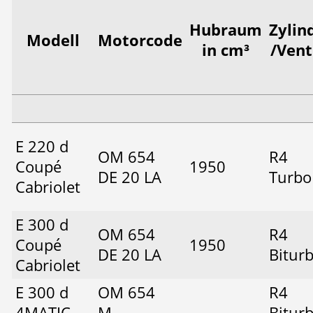
Hubraum
Zylin
Modell
Motorcode
in cm³
/Vent
E 220 d
OM 654
R4
Coupé
1950
DE 20 LA
Turbo
Cabriolet
E 300 d
OM 654
R4
Coupé
1950
DE 20 LA
Bitur
Cabriolet
E 300 d
OM 654
R4
4MATIC
M
Bitur