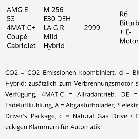
AMG E
M 256
R6
53
E30 DEH
Bitur
4MATIC+
LA G R
2999
+ E-
Coupé
Mild
Motor
Cabriolet
Hybrid
CO2 = CO2 Emissionen koombiniert, d = Blu
Hybrid: zusätzlich zum Verbrennungsmotor s
Verfügung, 4MATIC = Allradantrieb, DE = 
Ladeluftkühlung, A = Abgasturbolader, * elek
Driver's Package, c = Natural Gas Drive / 
eckigen Klammern für Automatik