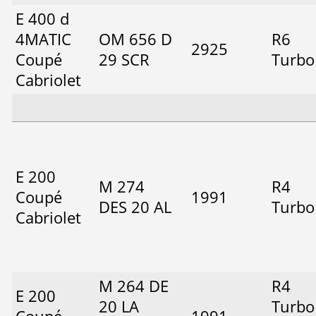
E 400 d
4MATIC
OM 656 D
R6
2925
Coupé
29 SCR
Turbo
Cabriolet
E 200
M 274
R4
Coupé
1991
DES 20 AL
Turbo
Cabriolet
M 264 DE
R4
E 200
20 LA
Turbo