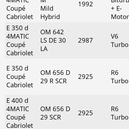
1992
Coupé
Mild
+ E-
Cabriolet
Hybrid
Motor
E 350 d
OM 642
4MATIC
V6
LS DE 30
2987
Coupé
Turbo
LA
Cabriolet
E 350 d
OM 656 D
R6
Coupé
2925
29 R SCR
Turbo
Cabriolet
E 400 d
4MATIC
OM 656 D
R6
2925
Coupé
29 SCR
Turbo
Cabriolet