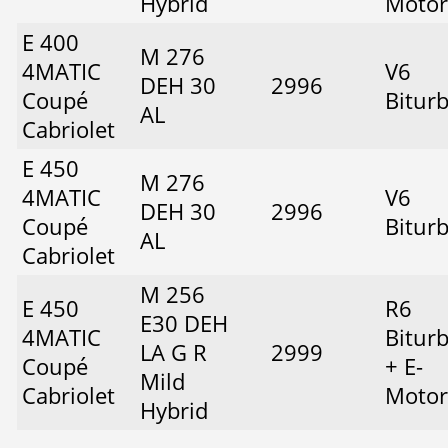
Hybrid
Motor
E 400
M 276
4MATIC
V6
DEH 30
2996
Coupé
Bitur
AL
Cabriolet
E 450
M 276
4MATIC
V6
DEH 30
2996
Coupé
Bitur
AL
Cabriolet
M 256
E 450
R6
E30 DEH
4MATIC
Bitur
LA G R
2999
Coupé
+ E-
Mild
Cabriolet
Motor
Hybrid