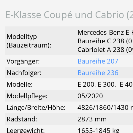
E-Klasse Coupé und Cabrio (
Mercedes-Benz E-
Modelltyp
Baureihe C 238 (0
(Bauzeitraum):
Cabriolet A 238 (
Vorgänger:
Baureihe 207
Nachfolger:
Baureihe 236
Modelle:
E 200, E 300, E 4
Modellpflege:
05/2020
Länge/Breite/Höhe:
4826/1860/1430
Radstand:
2873 mm
Leergewicht:
1655-1845 kg