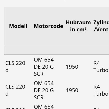
Hubraum
Zylin
Modell
Motorcode
in cm³
/Vent
OM 654
CLS 220
R4
DE 20 G
1950
d
Turbo
SCR
OM 654
CLS 220
R4
DE 20 G
1950
d
Turbo
SCR
OM 654