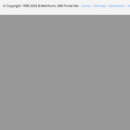
© Copyright 1998-2026 B.Mehlhorn, MB-Portal.Net -
Suche
-
Sitemap
-
Gästebuch
-
I