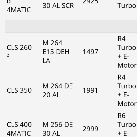
d
2925
30 AL SCR
Turbo
4MATIC
R4
M 264
CLS 260
Turbo
E15 DEH
1497
²
+ E-
LA
Motor
R4
M 264 DE
Turbo
CLS 350
1991
20 AL
+ E-
Motor
R6
CLS 400
M 256 DE
Turbo
2999
4MATIC
30 AL
+ E-