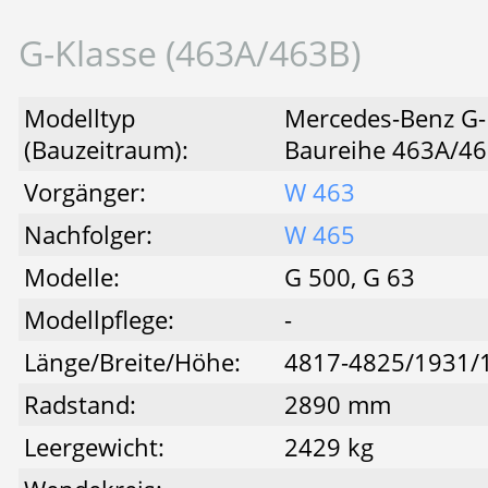
G-Klasse (463A/463B)
Modelltyp
Mercedes-Benz G-
(Bauzeitraum):
Baureihe 463A/4
Vorgänger:
W 463
Nachfolger:
W 465
Modelle:
G 500, G 63
Modellpflege:
-
Länge/Breite/Höhe:
4817-4825/1931
Radstand:
2890 mm
Leergewicht:
2429 kg