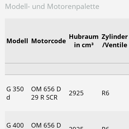
Modell- und Motorenpalette
Hubraum
Zylinder
Modell
Motorcode
in cm³
/Ventile
G 350
OM 656 D
2925
R6
d
29 R SCR
G 400
OM 656 D