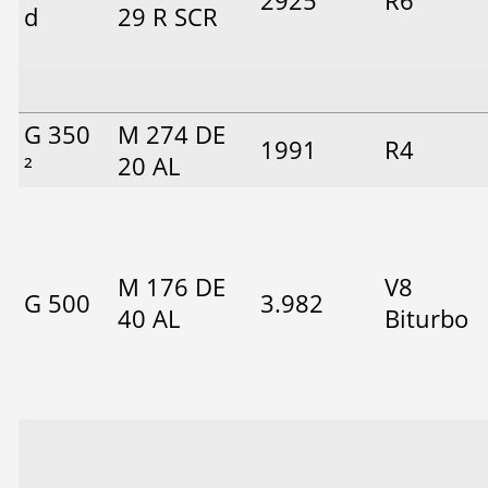
2925
R6
d
29 R SCR
G 350
M 274 DE
1991
R4
²
20 AL
M 176 DE
V8
G 500
3.982
40 AL
Biturbo