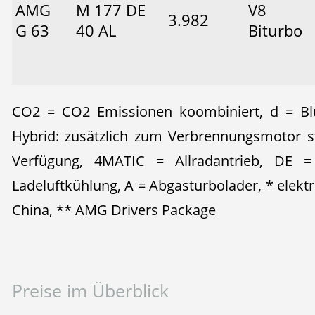
AMG
M 177 DE
V8
3.982
G 63
40 AL
Biturbo
CO2 = CO2 Emissionen koombiniert, d = Blu
Hybrid: zusätzlich zum Verbrennungsmotor s
Verfügung, 4MATIC = Allradantrieb, DE = 
Ladeluftkühlung, A = Abgasturbolader, * elektr
China, ** AMG Drivers Package
Preise im Überblick