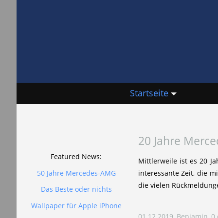
Startseite
20 Jahre Merce
Featured News:
Mittlerweile ist es 20 
50 Jahre Mercedes-AMG
interessante Zeit, die 
die vielen Rückmeldunge
Das Beste oder nichts
Wallpaper für Apple iPhone
01.12.2019, Benjamin, 