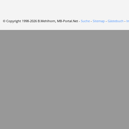
© Copyright 1998-2026 B.Mehlhorn, MB-Portal.Net -
Suche
-
Sitemap
-
Gästebuch
-
I