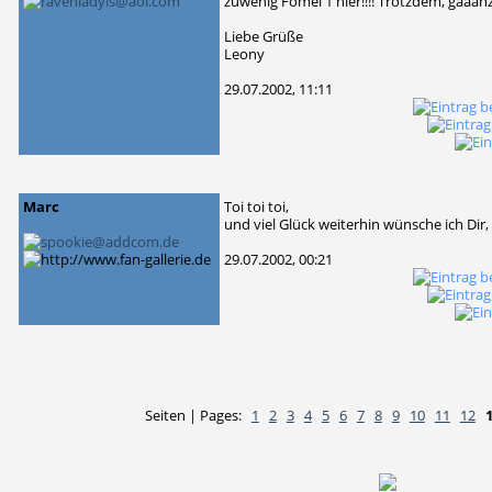
zuwenig Fomel 1 hier!!!! Trotzdem, gaaanz 
Liebe Grüße
Leony
29.07.2002, 11:11
Marc
Toi toi toi,
und viel Glück weiterhin wünsche ich Dir,
29.07.2002, 00:21
Seiten | Pages:
1
2
3
4
5
6
7
8
9
10
11
12