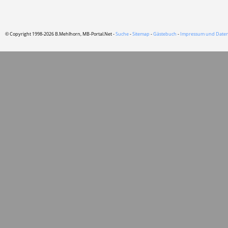
© Copyright 1998-2026 B.Mehlhorn, MB-Portal.Net -
Suche
-
Sitemap
-
Gästebuch
-
Impressum und Daten