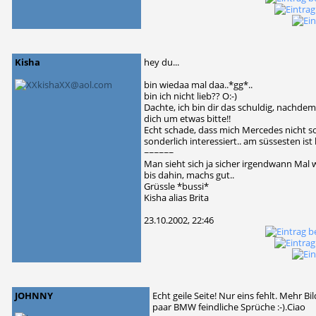
Kisha
hey du...
bin wiedaa mal daa..*gg*..
bin ich nicht lieb?? O:-)
Dachte, ich bin dir das schuldig, nachdem
dich um etwas bitte!!
Echt schade, dass mich Mercedes nic
sonderlich interessiert.. am süssesten ist 
~~~~~~
Man sieht sich ja sicher irgendwann Mal w
bis dahin, machs gut..
Grüssle *bussi*
Kisha alias Brita
23.10.2002, 22:46
JOHNNY
Echt geile Seite! Nur eins fehlt. Mehr 
paar BMW feindliche Sprüche :-).Ciao