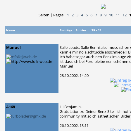
Seiten | Pages:
1
2
3
4
5
6
7
8
9
10
11
12
Name
Einträge | Entries 79 - 65
Manuel
Salle Leude, Salle Benni also muss schon
kannie mir no ä schtückle abschniede!!! B
Ich habe sogar auch nen Benz im auge vie
ist dass ich bei Ford bleibe nen schönen co
Manuel
28.10.2002, 14:20
A168
Hi Benjamin,
Gratulation zu Deiner Benz-Site - ich hof
community mit solch ästhetischen Bilder
26.10.2002, 13:11