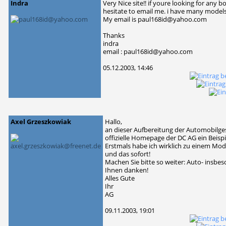
Indra
Very Nice site!! if youre looking for any
hesitate to email me. i have many models
My email is paul168id@yahoo.com
Thanks
indra
email : paul168id@yahoo.com
05.12.2003, 14:46
Axel Grzeszkowiak
Hallo,
an dieser Aufbereitung der Automobilges
offizielle Homepage der DC AG ein Beisp
Erstmals habe ich wirklich zu einem Mod
und das sofort!
Machen Sie bitte so weiter: Auto- insbe
Ihnen danken!
Alles Gute
Ihr
AG
09.11.2003, 19:01