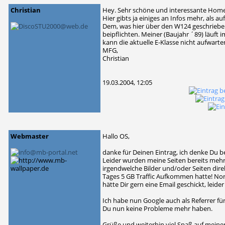
Christian
Hey. Sehr schöne und interessante Hom
Hier gibts ja einiges an Infos mehr, als 
Dem, was hier über den W124 geschrieben
beipflichten. Meiner (Baujahr ´89) läuft 
kann die aktuelle E-Klasse nicht aufwarte
MFG,
Christian
19.03.2004, 12:05
Webmaster
Hallo OS,
danke für Deinen Eintrag, ich denke Du b
Leider wurden meine Seiten bereits mehrm
irgendwelche Bilder und/oder Seiten dire
Tages 5 GB Traffic Aufkommen hatte! Nor
hätte Dir gern eine Email geschickt, leid
Ich habe nun Google auch als Referrer für
Du nun keine Probleme mehr haben.
Grüße und weiterhin viel Spaß auf meine