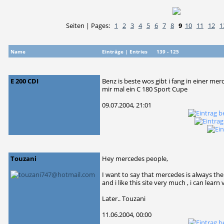
Seiten | Pages:
1
2
3
4
5
6
7
8
9
10
11
12
1
Name
Einträge | Entries 139 - 125
E 200 CDI
Benz is beste wos gibt i fang in einer merc
mir mal ein C 180 Sport Cupe
09.07.2004, 21:01
Touzani
Hey mercedes people,
I want to say that mercedes is always the
and i like this site very much , i can learn
Later.. Touzani
11.06.2004, 00:00