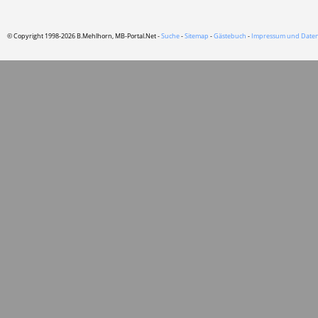
© Copyright 1998-2026 B.Mehlhorn, MB-Portal.Net -
Suche
-
Sitemap
-
Gästebuch
-
Impressum und Daten