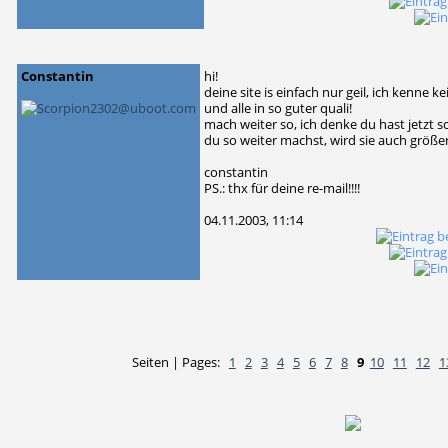
Constantin
hi!
deine site is einfach nur geil, ich kenne ke
und alle in so guter quali!
mach weiter so, ich denke du hast jetzt
du so weiter machst, wird sie auch größer 
constantin
PS.: thx für deine re-mail!!!!
04.11.2003, 11:14
Seiten | Pages:
1
2
3
4
5
6
7
8
9
10
11
12
1