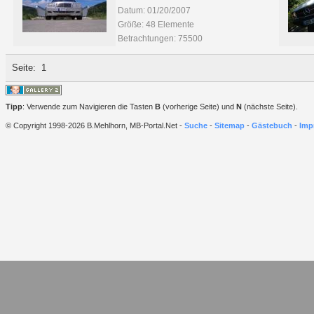
Datum: 01/20/2007
Größe: 48 Elemente
Betrachtungen: 75500
Seite:
1
Tipp
: Verwende zum Navigieren die Tasten
B
(vorherige Seite) und
N
(nächste Seite).
© Copyright 1998-2026 B.Mehlhorn, MB-Portal.Net -
Suche
-
Sitemap
-
Gästebuch
-
Imp