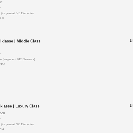
rt
7
 (insgesamt 346 Elemente)
930
U
lklasse | Middle Class
7
e (insgesamt 912 Elemente)
2457
U
klasse | Luxury Class
ach
7
 (insgesamt 485 Elemente)
704