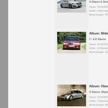
A-Klasse & Sma
Datum: 01/16/200
Größe: 8 Elemente
Betrachtungen: 87
Album: Mitte
C- & E-Klasse
Datum: 01/16/200
Größe: 12 Element
Betrachtungen: 11
Album: Ober
S-Klasse, Mayb
Datum: 01/16/200
Größe: 7 Elemente
Betrachtungen: 86