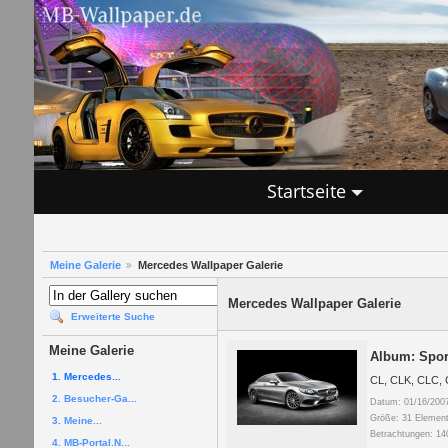
Startseite
Meine Galerie
Mercedes Wallpaper Galerie
Mercedes Wallpaper Galerie
Erweiterte Suche
Meine Galerie
Album: Spor
1. Mercedes...
CL, CLK, CLC, 
2. Besucher-Ga...
Datum: 01/16/200
Größe: 31 Element
3. Meine...
Betrachtungen: 14
4. MB-Portal.N...