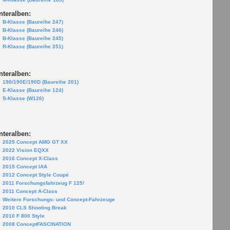
nteralben:
B-Klasse (Baureihe 247)
B-Klasse (Baureihe 246)
B-Klasse (Baureihe 245)
R-Klasse (Baureihe 251)
nteralben:
190/190E/190D (Baureihe 201)
E-Klasse (Baureihe 124)
S-Klasse (W126)
nteralben:
2025 Concept AMG GT XX
2022 Vision EQXX
2016 Concept X-Class
2015 Concept IAA
2012 Concept Style Coupé
2011 Forschungsfahrzeug F 125!
2011 Concept A-Class
Weitere Forschungs- und Concept-Fahrzeuge
2010 CLS Shooting Break
2010 F 800 Style
2008 ConceptFASCINATION