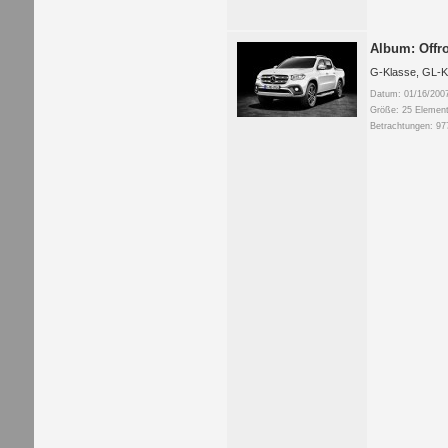
Album: Offr
G-Klasse, GL-K
Datum: 01/16/200
Größe: 25 Element
Betrachtungen: 97