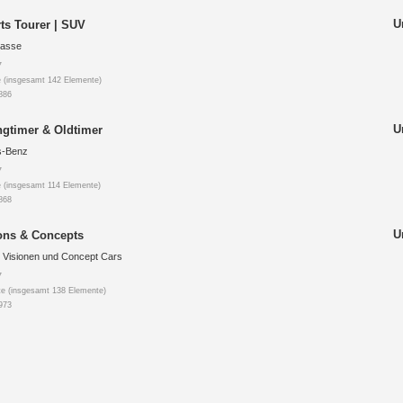
U
ts Tourer | SUV
lasse
7
 (insgesamt 142 Elemente)
886
U
gtimer & Oldtimer
s-Benz
7
 (insgesamt 114 Elemente)
868
U
ons & Concepts
Visionen und Concept Cars
7
e (insgesamt 138 Elemente)
973