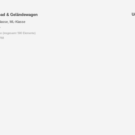
U
oad & Geländewagen
lasse, ML-Klasse
7
e (insgesamt 590 Elemente)
768