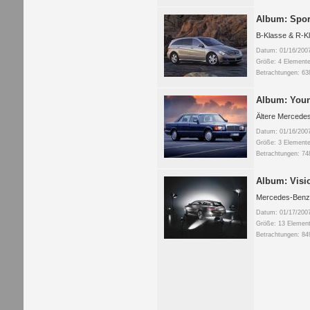
Album: Spor
B-Klasse & R-K
Datum: 01/16/200
Größe: 4 Elemente
Betrachtungen: 63
Album: Youn
Ältere Mercede
Datum: 01/16/200
Größe: 3 Elemente
Betrachtungen: 74
Album: Visi
Mercedes-Benz 
Datum: 01/17/200
Größe: 13 Element
Betrachtungen: 84