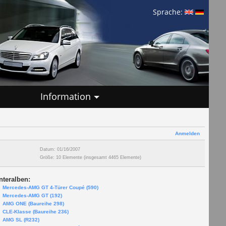
Sprache:
Information
Anmelden
Datum: 01/16/2007
Größe: 10 Elemente (insgesamt 4465 Elemente)
nteralben:
Mercedes-AMG GT 4-Türer Coupé (590)
Mercedes-AMG GT (192)
AMG ONE (Baureihe 298)
CLE-Klasse (Baureihe 236)
AMG SL (R232)