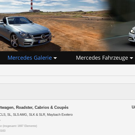
Mercedes Galerie
Mercedes Fahrzeuge
U
twagen, Roadster, Cabrios & Coupés
CLS, SL, SLS AMG, SLK & SLR, Maybach Exelero
7
e (insgesamt 1697 Elemente)
0163