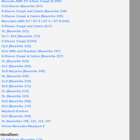
Merceds-AMG GT 4-Door Coupé (X 290)
CLS-Klasse (Baureihe 257)
E-Klasse Coupé und Cabrio (Baureihe 238)
C-Klasse Coupé & Cabrio (Baureihe 205)
Mercedes-AMG GT / GT S / GT C / GT R (190)
S-Klasse Coupé und Cabrio (217)
SL (Baureihe 231)
SLC / SLK (Baureihe 172)
C-Klasse Coupé (C204)
CLS (Baureihe 218)
SLS AMG und Roadster (Baureihe 197)
E-Klasse Coupé & Cabrio (Baureihe 207)
CL (Baureihe 216)
CLC (Baureihe 203)
SLR McLaren (Baureihe 199)
SL (Baureihe 230)
CLS (Baureihe 219)
SLK (Baureihe 171)
CL (Baureihe 215)
SL (Baureihe 129)
CLK (Baureihe 208)
SLK (Baureihe 170)
Maybach Exelero
CLK (Baureihe 209)
SL Baureihen 198, 121, 113, 107
Vision Mercedes-Maybach 6
nteralben:
CLA-Klasse (Baureihe 174)