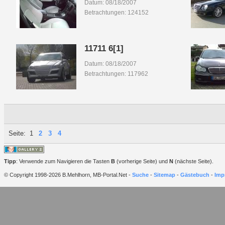
Datum: 08/18/2007
Betrachtungen: 124152
11711 6[1]
Datum: 08/18/2007
Betrachtungen: 117962
Seite:
1
2
3
4
Tipp
: Verwende zum Navigieren die Tasten
B
(vorherige Seite) und
N
(nächste Seite).
© Copyright 1998-2026 B.Mehlhorn, MB-Portal.Net -
Suche
-
Sitemap
-
Gästebuch
-
Imp