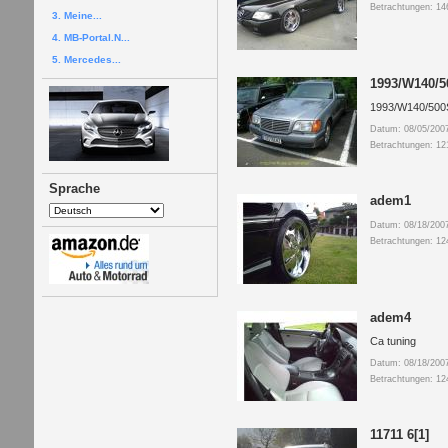
Betrachtungen: 14
3. Meine...
4. MB-Portal.N...
5. Mercedes...
1993/W140/
1993/W140/500
Datum: 08/05/200
Betrachtungen: 12
Sprache
adem1
Datum: 08/18/200
Betrachtungen: 12
adem4
Ca tuning
Datum: 08/18/200
Betrachtungen: 12
11711 6[1]