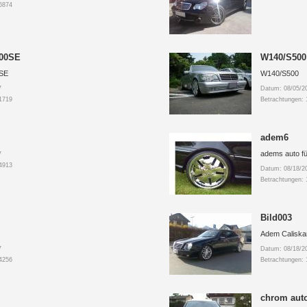
6874
500SE
W140/S500
SE
W140/S500
7
Datum: 08/05/2
1719
Betrachtungen:
adem6
adems auto f
7
4913
Datum: 08/18/2
Betrachtungen:
Bild003
Adem Caliska
7
Datum: 08/18/2
4256
Betrachtungen: 
chrom aut