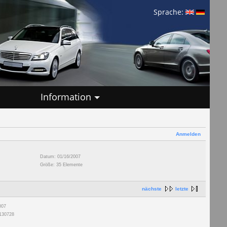
Sprache:
Information
Anmelden
Datum: 01/16/2007
Größe: 35 Elemente
nächste
letzte
007
 130728