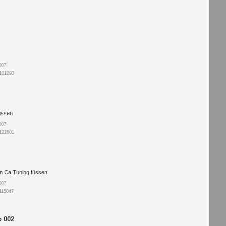
007
 101293
üssen
007
 122601
n Ca Tuning füssen
007
115047
o 002