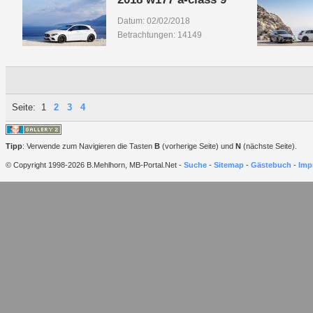
Datum: 02/02/2018
Betrachtungen: 14149
Seite:
1
2
3
4
Tipp
: Verwende zum Navigieren die Tasten
B
(vorherige Seite) und
N
(nächste Seite).
© Copyright 1998-2026 B.Mehlhorn, MB-Portal.Net -
Suche
-
Sitemap
-
Gästebuch
-
Imp