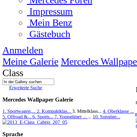
Mercedes Foren
Impressum
Mein Benz
Gästebuch
Anmelden
Meine Galerie
Mercedes Wallpape
Class
Erweiterte Suche
Mercedes Wallpaper Galerie
1. Sportwagen,...
2. Kompaktklas...
3. Mittelklass...
4. Oberklasse ...
n
5. Offroad &...
6. Sports...
7. Youngtimer ...
...
10. Sonstige...
Sprache