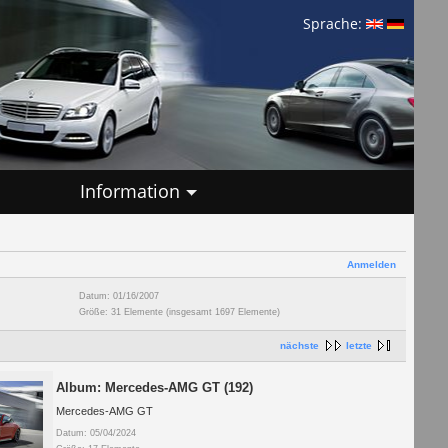
Sprache:
Information
Anmelden
Datum: 01/16/2007
Größe: 31 Elemente (insgesamt 1697 Elemente)
nächste
letzte
Album: Mercedes-AMG GT (192)
Mercedes-AMG GT
Datum: 05/04/2024