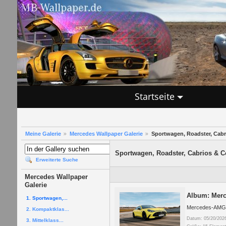
Startseite
Meine Galerie
Mercedes Wallpaper Galerie
Sportwagen, Roadster, Cab
Sportwagen, Roadster, Cabrios & 
Erweiterte Suche
Mercedes Wallpaper
Galerie
Album: Merc
1. Sportwagen,...
Mercedes-AMG 
2. Kompaktklas...
Datum: 05/20/202
3. Mittelklass...