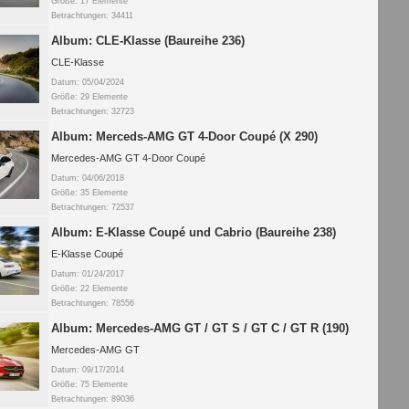
Größe: 17 Elemente
Betrachtungen: 34411
Album: CLE-Klasse (Baureihe 236)
CLE-Klasse
Datum: 05/04/2024
Größe: 29 Elemente
Betrachtungen: 32723
Album: Merceds-AMG GT 4-Door Coupé (X 290)
Mercedes-AMG GT 4-Door Coupé
Datum: 04/06/2018
Größe: 35 Elemente
Betrachtungen: 72537
Album: E-Klasse Coupé und Cabrio (Baureihe 238)
E-Klasse Coupé
Datum: 01/24/2017
Größe: 22 Elemente
Betrachtungen: 78556
Album: Mercedes-AMG GT / GT S / GT C / GT R (190)
Mercedes-AMG GT
Datum: 09/17/2014
Größe: 75 Elemente
Betrachtungen: 89036