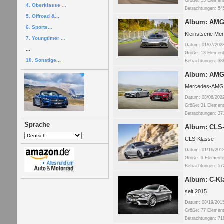
Größe: 15 Elemen
4. Oberklasse ...
Betrachtungen: 54
5. Offroad &...
Album: AMG 
6. Sports...
Kleinstserie M
7. Youngtimer ...
Datum: 01/07/202
...
Größe: 13 Elemen
10. Sonstige...
Betrachtungen: 38
Album: AMG 
Mercedes-AMG 
Datum: 08/06/202
Größe: 31 Elemen
Betrachtungen: 37
Sprache
Album: CLS-
CLS-Klasse
Datum: 01/16/201
Größe: 9 Element
Betrachtungen: 57
Album: C-Kl
seit 2015
Datum: 08/19/201
Größe: 77 Elemen
Betrachtungen: 71