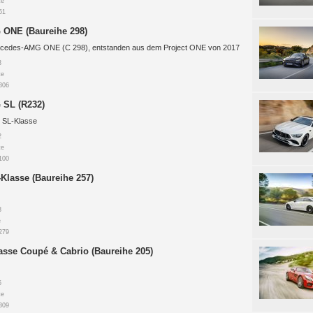
te
51
ONE (Baureihe 298)
ercedes-AMG ONE (C 298), entstanden aus dem Project ONE von 2017
3
te
806
SL (R232)
SL-Klasse
2
te
100
Klasse (Baureihe 257)
8
e
279
asse Coupé & Cabrio (Baureihe 205)
5
te
809