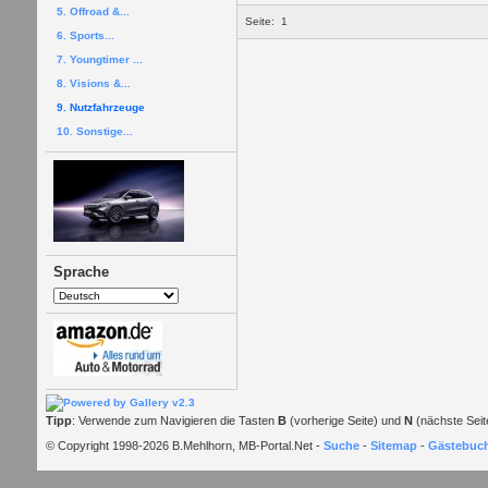
5. Offroad &...
Seite:
1
6. Sports...
7. Youngtimer ...
8. Visions &...
9. Nutzfahrzeuge
10. Sonstige...
Sprache
Tipp
: Verwende zum Navigieren die Tasten
B
(vorherige Seite) und
N
(nächste Seit
© Copyright 1998-2026 B.Mehlhorn, MB-Portal.Net -
Suche
-
Sitemap
-
Gästebuc