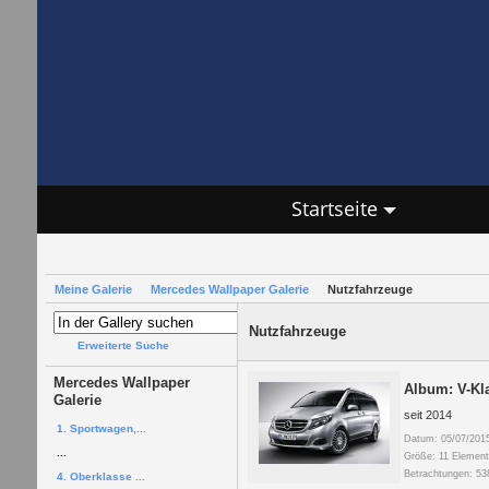
Startseite
Meine Galerie
Mercedes Wallpaper Galerie
Nutzfahrzeuge
Nutzfahrzeuge
Erweiterte Suche
Mercedes Wallpaper
Album: V-Kla
Galerie
seit 2014
1. Sportwagen,...
Datum: 05/07/201
...
Größe: 11 Element
Betrachtungen: 53
4. Oberklasse ...