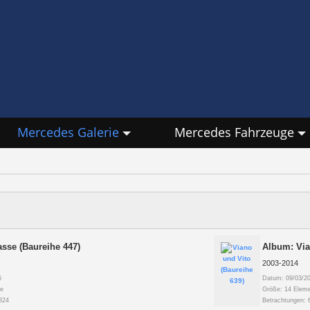
Mercedes Galerie
Mercedes Fahrzeuge
sse (Baureihe 447)
Album: Via
2003-2014
5
Datum: 09/03/2
e
Größe: 14 Elem
824
Betrachtungen: 