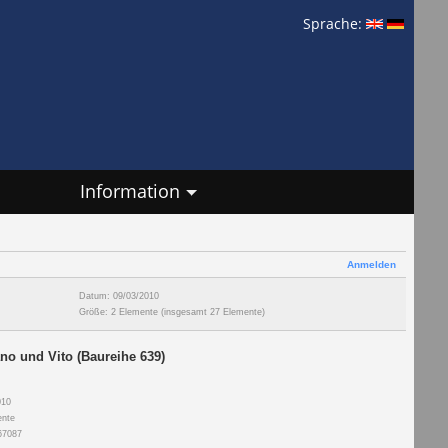
Sprache:
Information
Anmelden
Datum: 09/03/2010
Größe: 2 Elemente (insgesamt 27 Elemente)
no und Vito (Baureihe 639)
010
ente
67087