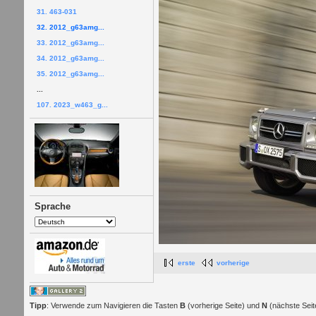
31. 463-031
32. 2012_g63amg...
33. 2012_g63amg...
34. 2012_g63amg...
35. 2012_g63amg...
...
107. 2023_w463_g...
Sprache
erste
vorherige
Tipp
: Verwende zum Navigieren die Tasten
B
(vorherige Seite) und
N
(nächste Seit