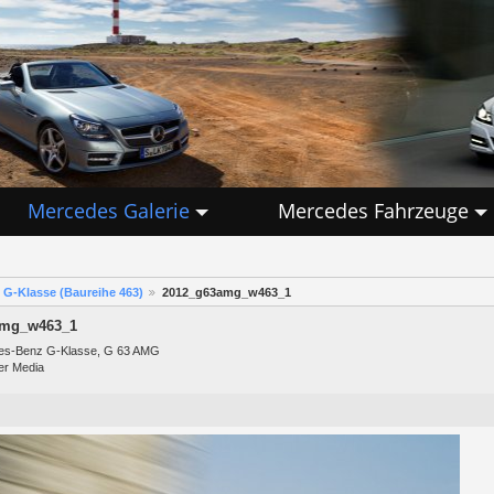
Mercedes Galerie
Mercedes Fahrzeuge
G-Klasse (Baureihe 463)
2012_g63amg_w463_1
amg_w463_1
es-Benz G-Klasse, G 63 AMG
er Media