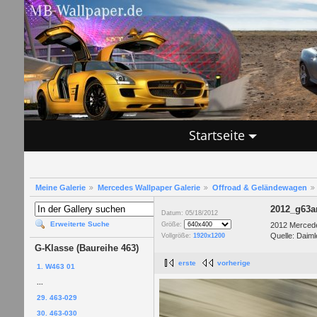
Startseite
Meine Galerie
Mercedes Wallpaper Galerie
Offroad & Geländewagen
2012_g63
Datum: 05/18/2012
Erweiterte Suche
2012 Merced
Größe:
Quelle: Daiml
Vollgröße:
1920x1200
G-Klasse (Baureihe 463)
erste
vorherige
1. W463 01
...
29. 463-029
30. 463-030