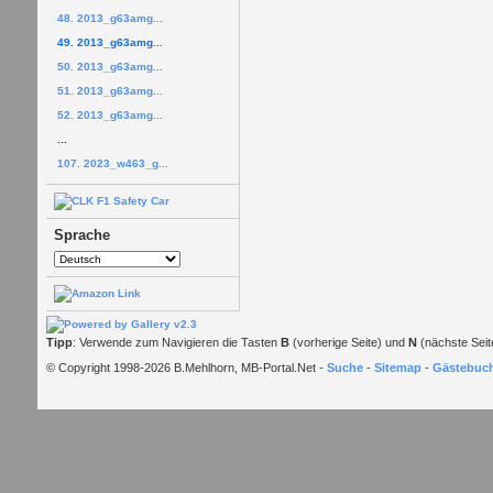
48. 2013_g63amg...
49. 2013_g63amg...
50. 2013_g63amg...
51. 2013_g63amg...
52. 2013_g63amg...
...
107. 2023_w463_g...
Sprache
Tipp
: Verwende zum Navigieren die Tasten
B
(vorherige Seite) und
N
(nächste Seit
© Copyright 1998-2026 B.Mehlhorn, MB-Portal.Net -
Suche
-
Sitemap
-
Gästebuc