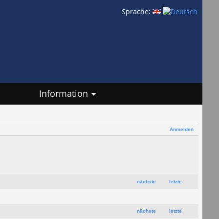
Sprache:
Information
Anmelden
nächste
letzte
nächste
letzte