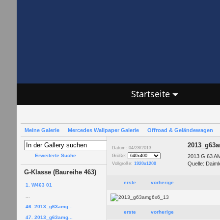
Startseite
Meine Galerie
Mercedes Wallpaper Galerie
Offroad & Geländewagen
2013_g63
Datum: 04/28/2013
Erweiterte Suche
2013 G 63 AM
Größe:
Quelle: Daiml
Vollgröße:
1920x1200
G-Klasse (Baureihe 463)
erste
vorherige
1. W463 01
...
46. 2013_g63amg...
erste
vorherige
47. 2013_g63amg...