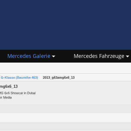
Mercedes Galerie
Mercedes Fahrzeuge
G-Klasse (Baureihe 463)
2013_g63amg6x6_13
amg6x6_13
G 6x6 Showcar in Dubai
er Media