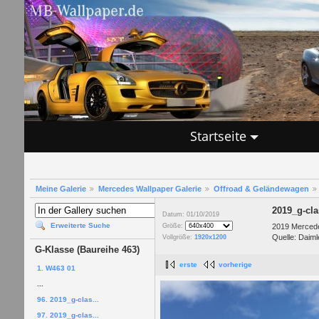
Startseite
Meine Galerie
Mercedes Wallpaper Galerie
Offroad & Geländewagen
2019_g-cl
Datum: 01/10/2019
Erweiterte Suche
2019 Mercede
Größe:
Quelle: Daiml
Vollgröße:
1920x1200
G-Klasse (Baureihe 463)
erste
vorherige
1. W463 01
...
96. 2019_g-clas...
97. 2019_g-clas...