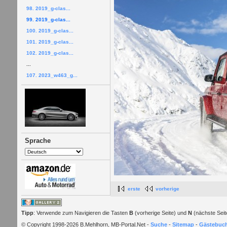
98. 2019_g-clas...
99. 2019_g-clas...
100. 2019_g-clas...
101. 2019_g-clas...
102. 2019_g-clas...
...
107. 2023_w463_g...
Sprache
erste
vorherige
Tipp
: Verwende zum Navigieren die Tasten
B
(vorherige Seite) und
N
(nächste Seit
© Copyright 1998-2026 B.Mehlhorn, MB-Portal.Net -
Suche
-
Sitemap
-
Gästebuc