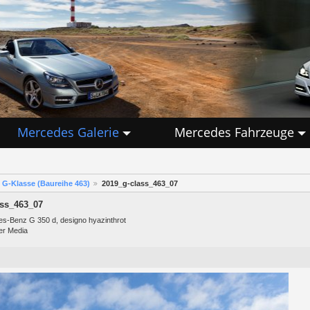
Mercedes Galerie
Mercedes Fahrzeuge
G-Klasse (Baureihe 463)
2019_g-class_463_07
ass_463_07
s-Benz G 350 d, designo hyazinthrot
er Media