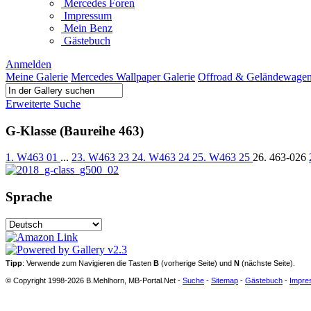
Mercedes Foren
Impressum
Mein Benz
Gästebuch
Anmelden
Meine Galerie
Mercedes Wallpaper Galerie
Offroad & Geländewage
Erweiterte Suche
G-Klasse (Baureihe 463)
1. W463 01
...
23. W463 23
24. W463 24
25. W463 25
26. 463-026
Sprache
Tipp
: Verwende zum Navigieren die Tasten
B
(vorherige Seite) und
N
(nächste Seite).
© Copyright 1998-2026 B.Mehlhorn, MB-Portal.Net -
Suche
-
Sitemap
-
Gästebuch
-
Impre