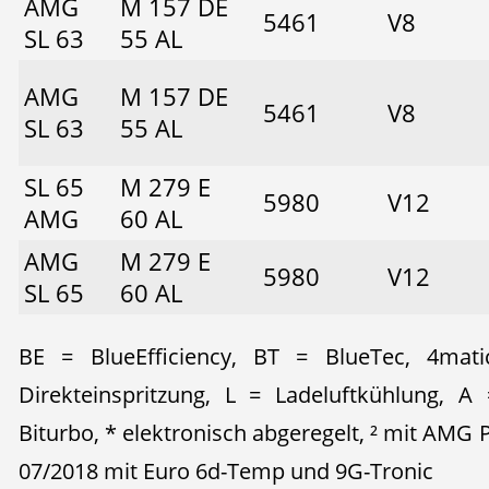
AMG
M 157 DE
5461
V8
SL 63
55 AL
AMG
M 157 DE
5461
V8
SL 63
55 AL
SL 65
M 279 E
5980
V12
AMG
60 AL
AMG
M 279 E
5980
V12
SL 65
60 AL
BE = BlueEfficiency, BT = BlueTec, 4mati
Direkteinspritzung, L = Ladeluftkühlung, A
Biturbo, * elektronisch abgeregelt, ² mit AM
07/2018 mit Euro 6d-Temp und 9G-Tronic