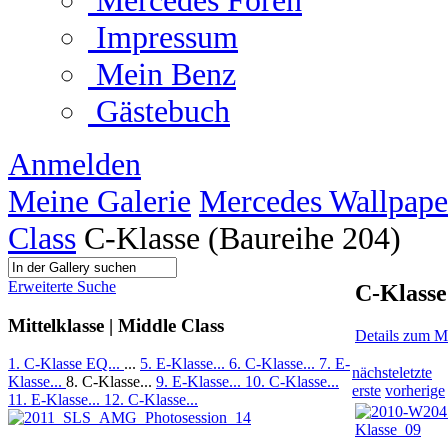
Mercedes Foren
Impressum
Mein Benz
Gästebuch
Anmelden
Meine Galerie
Mercedes Wallpape
Class
C-Klasse (Baureihe 204)
Erweiterte Suche
C-Klasse
Mittelklasse | Middle Class
Details zum M
1. C-Klasse EQ...
...
5. E-Klasse...
6. C-Klasse...
7. E-
nächste
letzte
Klasse...
8. C-Klasse...
9. E-Klasse...
10. C-Klasse...
erste
vorherige
11. E-Klasse...
12. C-Klasse...