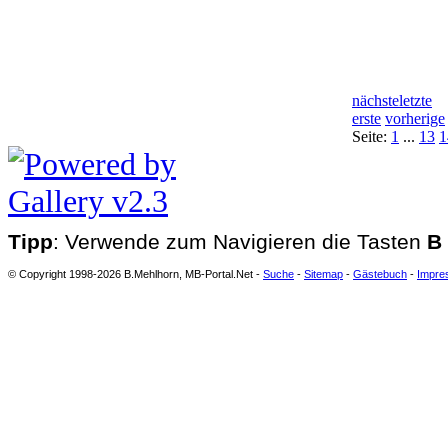
nächste
letzte
erste
vorherige
Seite:
1
...
13
1
Tipp
: Verwende zum Navigieren die Tasten
B
© Copyright 1998-2026 B.Mehlhorn, MB-Portal.Net -
Suche
-
Sitemap
-
Gästebuch
-
Impre