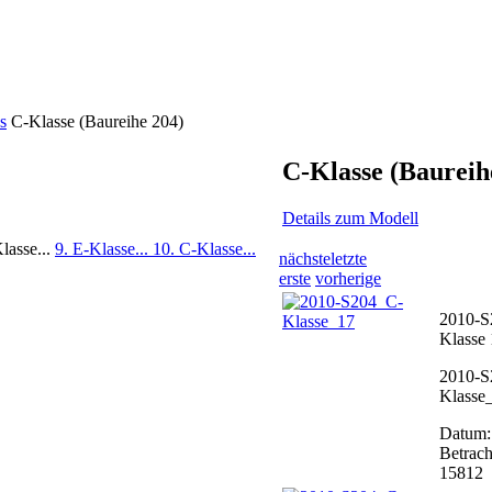
s
C-Klasse (Baureihe 204)
C-Klasse (Baureih
Details zum Modell
lasse...
9. E-Klasse...
10. C-Klasse...
nächste
letzte
erste
vorherige
2010-S
Klasse
2010-S
Klasse
Datum:
Betrach
15812