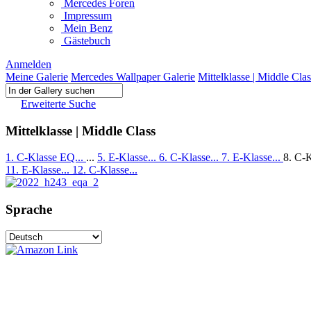
Mercedes Foren
Impressum
Mein Benz
Gästebuch
Anmelden
Meine Galerie
Mercedes Wallpaper Galerie
Mittelklasse | Middle Clas
Erweiterte Suche
Mittelklasse | Middle Class
1. C-Klasse EQ...
...
5. E-Klasse...
6. C-Klasse...
7. E-Klasse...
8. C-K
11. E-Klasse...
12. C-Klasse...
Sprache