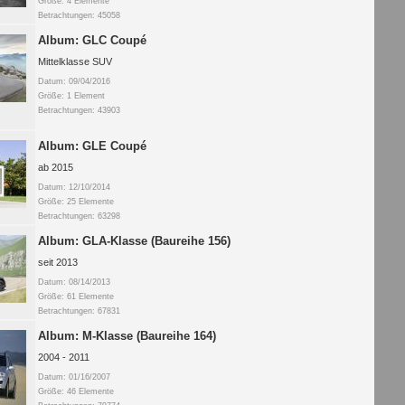
Größe: 4 Elemente
Betrachtungen: 45058
Album: GLC Coupé
Mittelklasse SUV
Datum: 09/04/2016
Größe: 1 Element
Betrachtungen: 43903
Album: GLE Coupé
ab 2015
Datum: 12/10/2014
Größe: 25 Elemente
Betrachtungen: 63298
Album: GLA-Klasse (Baureihe 156)
seit 2013
Datum: 08/14/2013
Größe: 61 Elemente
Betrachtungen: 67831
Album: M-Klasse (Baureihe 164)
2004 - 2011
Datum: 01/16/2007
Größe: 46 Elemente