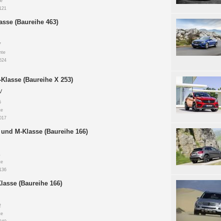
e
121
sse (Baureihe 463)
7
nte
624
Klasse (Baureihe X 253)
V
5
te
017
und M-Klasse (Baureihe 166)
1
te
136
lasse (Baureihe 166)
2
te