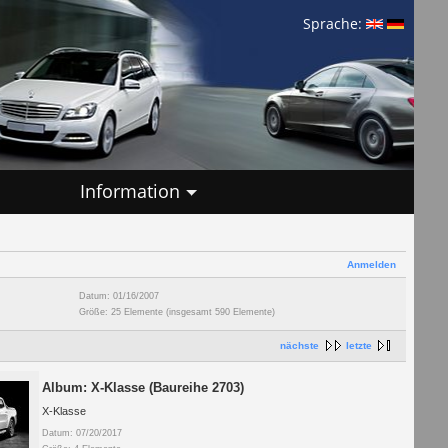
Sprache:
Information
Anmelden
Datum: 01/16/2007
Größe: 25 Elemente (insgesamt 590 Elemente)
nächste
letzte
Album: X-Klasse (Baureihe 2703)
X-Klasse
Datum: 07/20/2017