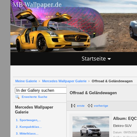
Startseite
Meine Galerie
Mercedes Wallpaper Galerie
Offroad & Geländewagen
Offroad & Geländewagen
Erweiterte Suche
erste
vorherige
Mercedes Wallpaper
Galerie
Album: EQC 
1. Sportwagen,...
Elektro-SUV
2. Kompaktklas...
Datum: 09/05/201
3. Mittelklass...