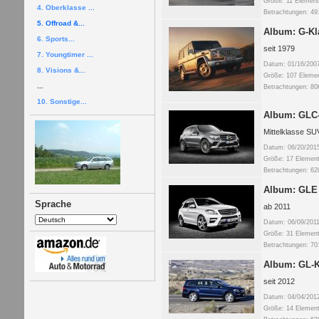
Größe: 11 Element
4. Oberklasse ...
Betrachtungen: 49
5. Offroad &...
Album: G-Kla
6. Sports...
seit 1979
7. Youngtimer ...
Datum: 01/16/200
8. Visions &...
Größe: 107 Eleme
...
Betrachtungen: 80
10. Sonstige...
Album: GLC-
Mittelklasse SU
Datum: 06/20/201
Größe: 17 Elemen
Betrachtungen: 62
Album: GLE 
Sprache
ab 2011
Datum: 06/09/201
Größe: 31 Elemen
Betrachtungen: 70
Album: GL-K
seit 2012
Datum: 04/04/201
Größe: 14 Elemen