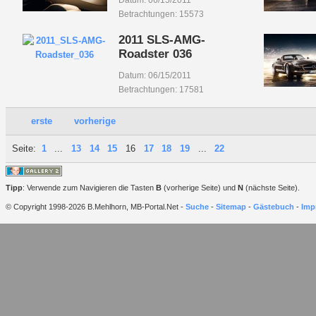
Datum: 06/15/2011
Betrachtungen: 15573
2011 SLS-AMG-
Roadster 036
Datum: 06/15/2011
Betrachtungen: 17581
erste
vorherige
Seite:
1
...
13
14
15
16
17
18
19
...
22
Tipp
: Verwende zum Navigieren die Tasten
B
(vorherige Seite) und
N
(nächste Seite).
© Copyright 1998-2026 B.Mehlhorn, MB-Portal.Net -
Suche
-
Sitemap
-
Gästebuch
-
Imp