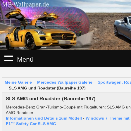
Menü
Meine Galerie
Mercedes Wallpaper Galerie
Sportwagen, Roa
SLS AMG und Roadster (Baureihe 197)
SLS AMG und Roadster (Baureihe 197)
Mercedes-Benz Gran-Turismo-Coupé mit Flügeltüren: SLS AMG u
AMG Roadster
Informationen und Details zum Modell
-
Windows 7 Theme mit
F1™ Safety Car SLS AMG