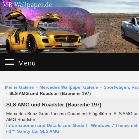
Menü
Meine Galerie
Mercedes Wallpaper Galerie
Sportwagen, Roa
SLS AMG und Roadster (Baureihe 197)
SLS AMG und Roadster (Baureihe 197)
Mercedes-Benz Gran-Turismo-Coupé mit Flügeltüren: SLS AMG u
AMG Roadster
Informationen und Details zum Modell
-
Windows 7 Theme mit
F1™ Safety Car SLS AMG