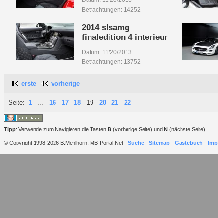
Datum: 11/20/2013
Betrachtungen: 14252
2014 slsamg
finaledition 4 interieur
Datum: 11/20/2013
Betrachtungen: 13752
erste
vorherige
Seite:
1
...
16
17
18
19
20
21
22
Tipp
: Verwende zum Navigieren die Tasten
B
(vorherige Seite) und
N
(nächste Seite).
© Copyright 1998-2026 B.Mehlhorn, MB-Portal.Net -
Suche
-
Sitemap
-
Gästebuch
-
Imp