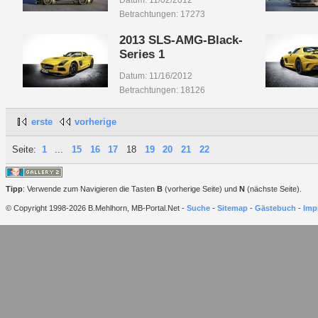
Datum: 11/02/2012
Betrachtungen: 17273
2013 SLS-AMG-Black-
Series 1
Datum: 11/16/2012
Betrachtungen: 18126
erste
vorherige
Seite:
1
...
15
16
17
18
19
20
21
22
Tipp
: Verwende zum Navigieren die Tasten
B
(vorherige Seite) und
N
(nächste Seite).
© Copyright 1998-2026 B.Mehlhorn, MB-Portal.Net -
Suche
-
Sitemap
-
Gästebuch
-
Imp