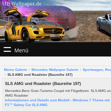
Menü
Meine Galerie
Mercedes Wallpaper Galerie
Sportwagen, Roa
SLS AMG und Roadster (Baureihe 197)
SLS AMG und Roadster (Baureihe 197)
Mercedes-Benz Gran-Turismo-Coupé mit Flügeltüren: SLS AMG u
AMG Roadster
Informationen und Details zum Modell
-
Windows 7 Theme mit
F1™ Safety Car SLS AMG