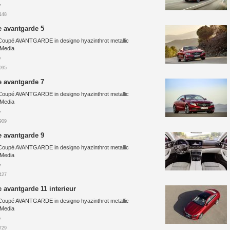
7
148
e avantgarde 5
Coupé AVANTGARDE in designo hyazinthrot metallic
 Media
7
095
e avantgarde 7
Coupé AVANTGARDE in designo hyazinthrot metallic
 Media
7
909
e avantgarde 9
Coupé AVANTGARDE in designo hyazinthrot metallic
 Media
7
427
 avantgarde 11 interieur
Coupé AVANTGARDE in designo hyazinthrot metallic
 Media
7
729