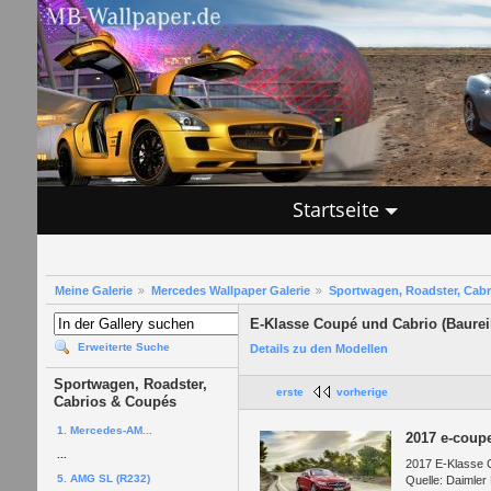
Startseite
Meine Galerie
Mercedes Wallpaper Galerie
Sportwagen, Roadster, Cab
E-Klasse Coupé und Cabrio (Baurei
Erweiterte Suche
Details zu den Modellen
Sportwagen, Roadster,
erste
vorherige
Cabrios & Coupés
1. Mercedes-AM...
2017 e-coup
...
2017 E-Klasse 
5. AMG SL (R232)
Quelle: Daimler