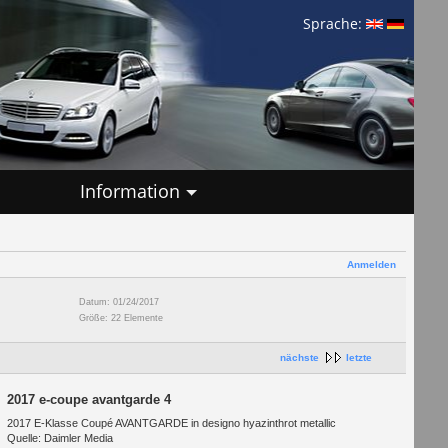
Sprache:
Information
Anmelden
Datum: 01/24/2017
Größe: 22 Elemente
nächste
letzte
2017 e-coupe avantgarde 4
2017 E-Klasse Coupé AVANTGARDE in designo hyazinthrot metallic
Quelle: Daimler Media