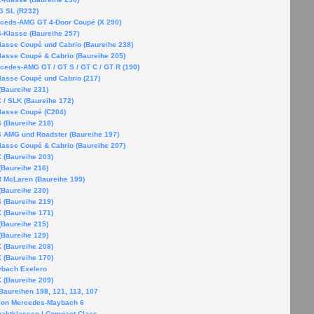
 SL (R232)
ceds-AMG GT 4-Door Coupé (X 290)
-Klasse (Baureihe 257)
lasse Coupé und Cabrio (Baureihe 238)
lasse Coupé & Cabrio (Baureihe 205)
cedes-AMG GT / GT S / GT C / GT R (190)
lasse Coupé und Cabrio (217)
(Baureihe 231)
 / SLK (Baureihe 172)
lasse Coupé (C204)
 (Baureihe 218)
 AMG und Roadster (Baureihe 197)
lasse Coupé & Cabrio (Baureihe 207)
 (Baureihe 203)
(Baureihe 216)
 McLaren (Baureihe 199)
(Baureihe 230)
 (Baureihe 219)
 (Baureihe 171)
(Baureihe 215)
(Baureihe 129)
 (Baureihe 208)
 (Baureihe 170)
bach Exelero
 (Baureihe 209)
Baureihen 198, 121, 113, 107
ion Mercedes-Maybach 6
aktklassen | Compact Class