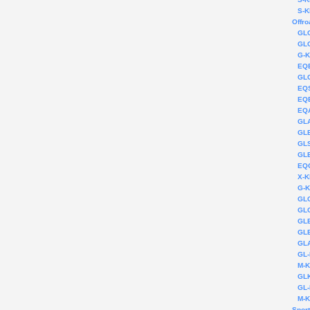
S-K
Offr
GLC
GLC
G-K
EQE
GLC
EQS
EQB
EQA
GLA
GLB
GLS
GLE
EQC
X-K
G-K
GLC
GLC
GLE
GLE
GLA
GL-
M-K
GLK
GL-
M-K
Sport