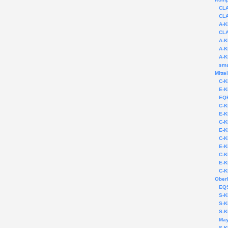
CLA
CLA
A-K
CLA
A-K
A-K
A-K
sma
Mitte
C-K
E-K
EQE
C-K
E-K
C-K
E-K
C-K
E-K
C-K
E-K
C-K
Oberk
EQS
S-K
S-K
S-K
Ma
S-K