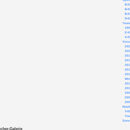
B-K
B-K
B-K
R-K
Young
190
E-K
S-K
Visi
202
202
201
201
201
201
201
Wei
201
201
200
200
200
Nutz
V-K
Via
Sons
cher-Galerie