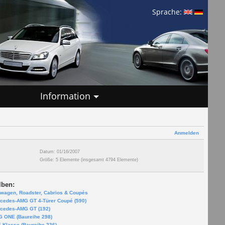
Sprache:
Information
Anmelden
Datum: 01/16/2007
Größe: 5 Elemente (insgesamt 4794 Elemente)
lben:
twagen, Roadster, Cabrios & Coupés
cedes-AMG GT 4-Türer Coupé (590)
cedes-AMG GT (192)
 ONE (Baureihe 298)
-Klasse (Baureihe 236)