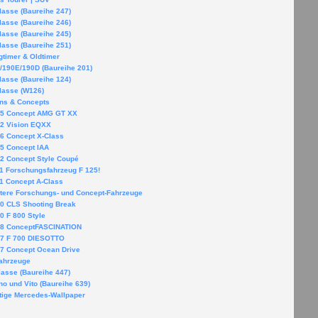
lasse (Baureihe 247)
lasse (Baureihe 246)
lasse (Baureihe 245)
lasse (Baureihe 251)
timer & Oldtimer
/190E/190D (Baureihe 201)
lasse (Baureihe 124)
lasse (W126)
ons & Concepts
5 Concept AMG GT XX
2 Vision EQXX
6 Concept X-Class
5 Concept IAA
2 Concept Style Coupé
1 Forschungsfahrzeug F 125!
1 Concept A-Class
tere Forschungs- und Concept-Fahrzeuge
0 CLS Shooting Break
0 F 800 Style
8 ConceptFASCINATION
7 F 700 DIESOTTO
7 Concept Ocean Drive
fahrzeuge
lasse (Baureihe 447)
no und Vito (Baureihe 639)
tige Mercedes-Wallpaper