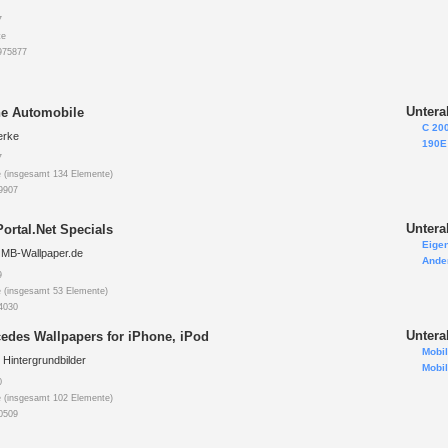
7
te
975877
Untera
e Automobile
C 200
erke
190E 
7
 (insgesamt 134 Elemente)
9907
Untera
ortal.Net Specials
Eige
 MB-Wallpaper.de
Ande
9
 (insgesamt 53 Elemente)
4030
Untera
edes Wallpapers for iPhone, iPod
Mobil
 Hintergrundbilder
Mobil
0
 (insgesamt 102 Elemente)
0509