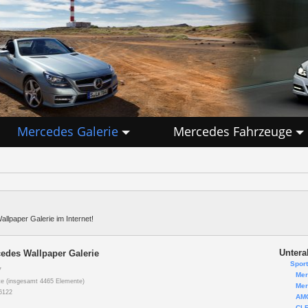
Mercedes Galerie
Mercedes Fahrzeuge
lpaper Galerie im Internet!
Untera
edes Wallpaper Galerie
Spor
7
Mer
e (insgesamt 4465 Elemente)
Mer
6122
AMG
CLE