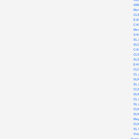
AMG
Mer
CLS
E-K
C-K
Mer
S-K
SL 
SLC
C-K
CLS
SLS
E-K
CLC
CL 
SLR
SL 
CLS
SLK
CL 
SL 
CLK
SLK
May
CLK
SL 
Vis
Komp