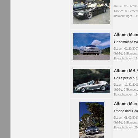
Datum: 01/16/200
Größe: 35 Elemen
Betrachtungen: 11
Album: Mein
Gesammelte W
Datum: 01/20/200
Größe: 2 Elemente
Betrachtungen: 19
Album: MB-P
Das Spezial auf
Datum: 12/22/200
Größe: 2 Elemente
Betrachtungen: 19
Album: Merc
iPhone und iPod
Datum: 08/05/201
Größe: 2 Elemente
Betrachtungen: 29