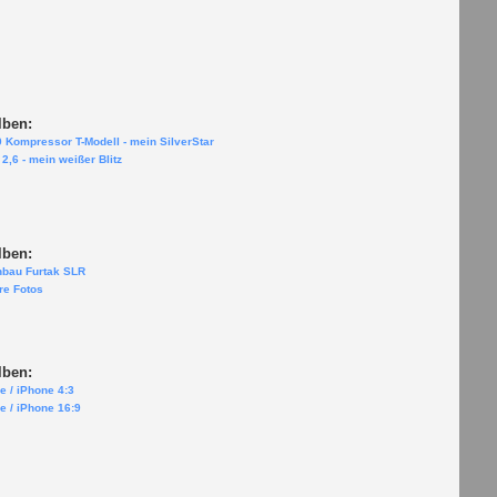
lben:
 Kompressor T-Modell - mein SilverStar
2,6 - mein weißer Blitz
lben:
nbau Furtak SLR
re Fotos
lben:
e / iPhone 4:3
e / iPhone 16:9